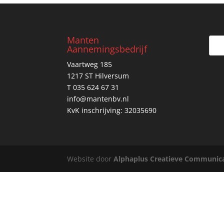
Manten
Aannemingsbedrijf
Vaartweg 185
1217 ST Hilversum
T 035 624 67 31
info@mantenbv.nl
KvK inschrijving: 32035690
Website door
Alphaplus Creatieve Communica