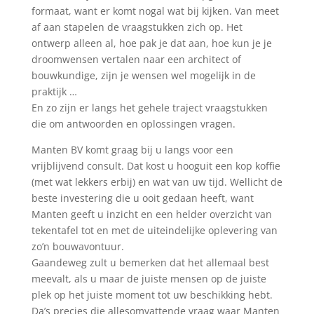
formaat, want er komt nogal wat bij kijken. Van meet
af aan stapelen de vraagstukken zich op. Het
ontwerp alleen al, hoe pak je dat aan, hoe kun je je
droomwensen vertalen naar een architect of
bouwkundige, zijn je wensen wel mogelijk in de
praktijk …
En zo zijn er langs het gehele traject vraagstukken
die om antwoorden en oplossingen vragen.
Manten BV komt graag bij u langs voor een
vrijblijvend consult. Dat kost u hooguit een kop koffie
(met wat lekkers erbij) en wat van uw tijd. Wellicht de
beste investering die u ooit gedaan heeft, want
Manten geeft u inzicht en een helder overzicht van
tekentafel tot en met de uiteindelijke oplevering van
zo’n bouwavontuur.
Gaandeweg zult u bemerken dat het allemaal best
meevalt, als u maar de juiste mensen op de juiste
plek op het juiste moment tot uw beschikking hebt.
Da’s precies die allesomvattende vraag waar Manten